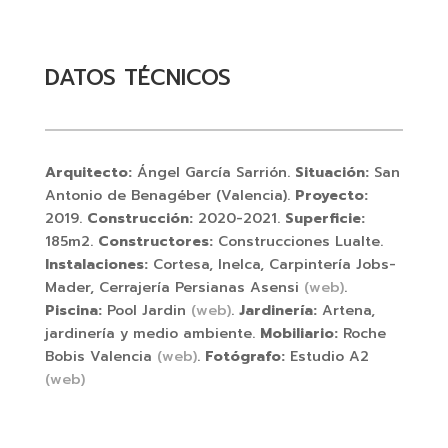
DATOS TÉCNICOS
Arquitecto:
Ángel García Sarrión.
Situación:
San
Antonio de Benagéber (Valencia).
Proyecto:
2019.
Construcción:
2020-2021.
Superficie:
185m2.
Constructores:
Construcciones Lualte.
Instalaciones:
Cortesa, Inelca, Carpintería Jobs-
Mader, Cerrajería Persianas Asensi
(web)
.
Piscina:
Pool Jardin
(web)
.
Jardinería:
Artena,
jardinería y medio ambiente.
Mobiliario:
Roche
Bobis Valencia
(web)
.
Fotógrafo:
Estudio A2
(web)